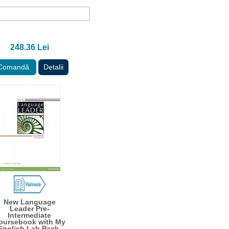
248.36 Lei
Comandă
Detalii
New Language
Leader Pre-
Intermediate
oursebook with My
English Lab Pack,