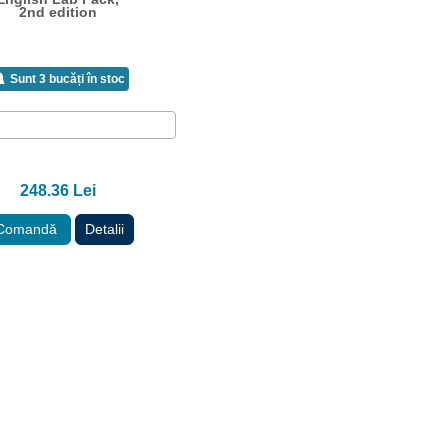
2nd edition
Sunt 3 bucăți în stoc
248.36 Lei
Comandă
Detalii