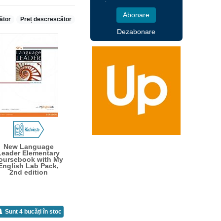
ător
Preț descrescător
Dezabonare
New Language
Leader Elementary
oursebook with My
English Lab Pack,
2nd edition
Sunt 4 bucăți în stoc