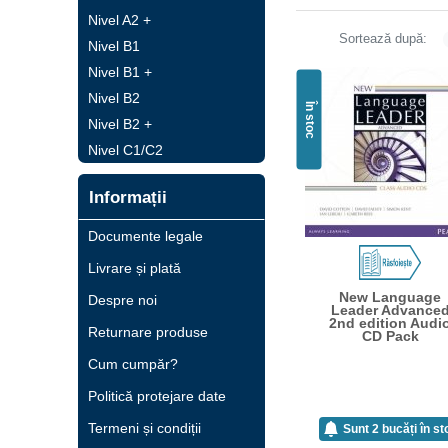
Nivel A2 +
Sortează după:
Nivel B1
Nivel B1 +
Nivel B2
În stoc
Nivel B2 +
Nivel C1/C2
Informații
Documente legale
Livrare și plată
New Language
Despre noi
Leader Advance
2nd edition Audi
Returnare produse
CD Pack
Cum cumpăr?
Politică protejare date
Termeni și condiții
Sunt 2 bucăți în st