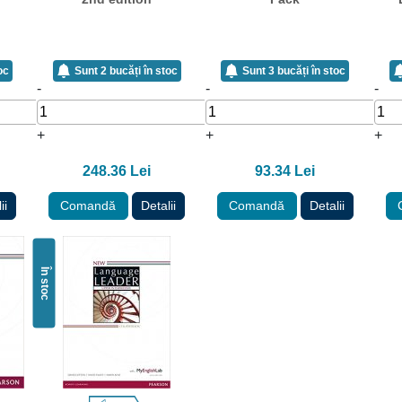
oc
Sunt 2 bucăți în stoc
Sunt 3 bucăți în stoc
-
-
-
+
+
+
248.36 Lei
93.34 Lei
ii
Comandă
Detalii
Comandă
Detalii
În stoc