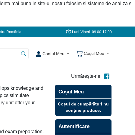
ienta mai buna in site-ul nostru folosim si sisteme de analiza si
tru România
Luni-Vineri: 09:00-17:00
Coșul Meu
Contul Meu
Urmărește-ne:
lops knowledge and
Coșul Meu
pics stimulate
y unit offer your
Coșul de cumpărături nu
conține produse.
Autentificare
nd exam preparation.