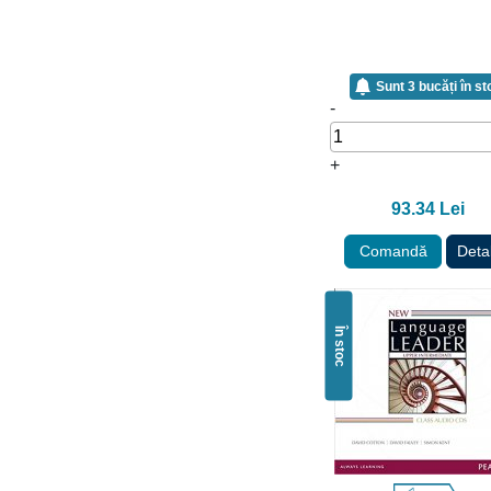
Sunt 3 bucăți în st
-
+
93.34 Lei
Comandă
Detal
În stoc