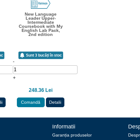
New Language
Leader Upper-
Intermediate
D
Coursebook with My
English Lab Pack,
2nd edition
oc
Sunt 3 bucăți în stoc
-
+
248.36 Lei
ii
Comandă
Detalii
Informatii
Desp
Garanția produselor
Despr