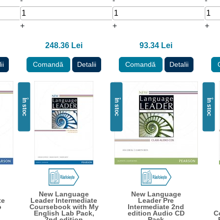
-
-
-
+
+
+
248.36 Lei
93.34 Lei
ii
Comandă
Detalii
Comandă
Detalii
În stoc
În stoc
În stoc
New Language
New Language
te
Leader Intermediate
Leader Pre
o
Coursebook with My
Intermediate 2nd
English Lab Pack,
edition Audio CD
C
2nd edition
Pack