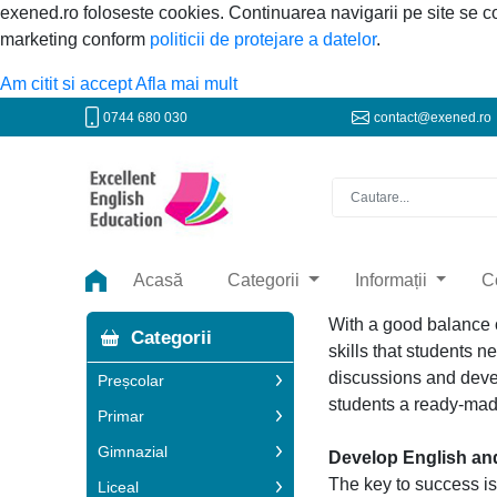
exened.ro foloseste cookies. Continuarea navigarii pe site se 
marketing conform
politicii de protejare a datelor
.
Am citit si accept
Afla mai mult
0744 680 030
contact@exened.ro
Acasă
Categorii
Informații
C
With a good balance 
Categorii
skills that students 
discussions and devel
Preșcolar
students a ready-made
Primar
Gimnazial
Develop English and
The key to success i
Liceal