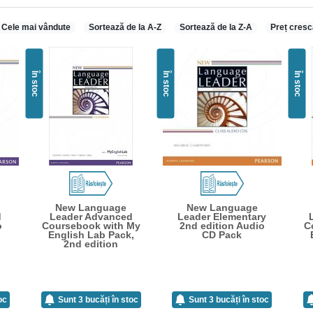
Cele mai vândute
Sortează de la A-Z
Sortează de la Z-A
Preț cresc
În stoc
În stoc
În stoc
New Language
New Language
d
Leader Advanced
Leader Elementary
o
Coursebook with My
2nd edition Audio
C
English Lab Pack,
CD Pack
2nd edition
oc
Sunt 3 bucăți în stoc
Sunt 3 bucăți în stoc