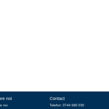
re noi
Contact
e noi
Telefon: 0744 680 030