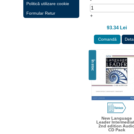
-
Politică utilizare cookie
Formular Retur
+
93.34 Lei
Comandă
Detal
În stoc
New Language
Leader Intermedia
2nd edition Audi
CD Pack