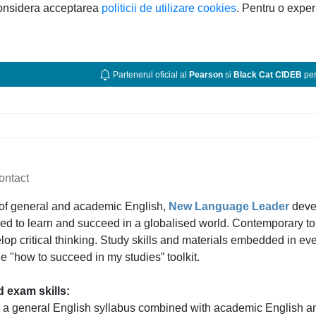
considera acceptarea
politicii de utilizare cookies
. Pentru o exper
Partenerul oficial al
Pearson
si
Black Cat CIDEB
pen
ontact
of general and academic English,
New Language Leader
deve
need to learn and succeed in a globalised world. Contemporary to
op critical thinking. Study skills and materials embedded in ever
 "how to succeed in my studies” toolkit.
 exam skills:
s a general English syllabus combined with academic English a