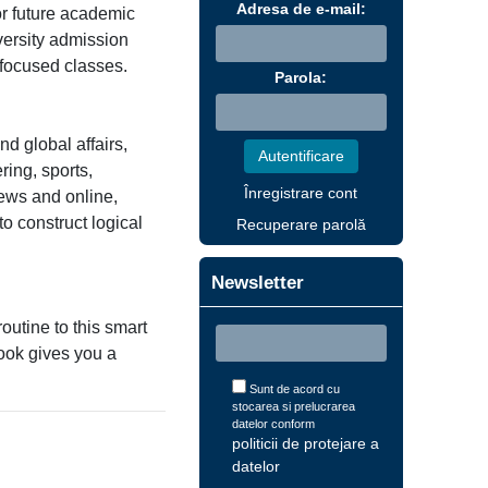
Adresa de e-mail:
or future academic
versity admission
-focused classes.
Parola:
d global affairs,
ring, sports,
Înregistrare cont
news and online,
o construct logical
Recuperare parolă
Newsletter
outine to this smart
ook gives you a
Sunt de acord cu
stocarea si prelucrarea
datelor conform
politicii de protejare a
datelor
.