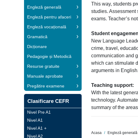
This way, students pr
Engleză generală
studies. Assessment 
Engleză pentru afaceri
exams. Teacher’s note
Engleză vocațională
Student engagemen
Gramatică
New Language Leader 
Dicționare
crime, travel, educat
communication and glo
Pedagogie și Metodică
which can stimulate d
Resurse gratuite
arguments in English
Manuale aprobate
Teaching support:
Pregătire examene
With the latest gener
technology. Automated
Clasificare CEFR
summary of the areas 
Nivel Pre A1
Nivel A1
Nivel A1 +
Acasa
Engleză generală
Nivel A2