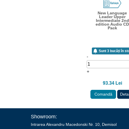
New Language
Leader Upper
Intermediate 2nd
edition Audio C
Pack
Sunt 3 bucăți în st
-
+
93.34 Lei
Comandă
Detal
Showroom:
Intrarea Alexandru Macedonski Nr. 10, Demisol