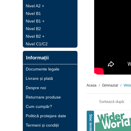
Nivel A2 +
Nivel B1
Nivel B1 +
Nivel B2
Nivel B2 +
Nivel C1/C2
Informații
Documente legale
Livrare și plată
Acasa
Gimnazial
Wide
Despre noi
Returnare produse
Sortează după:
Cum cumpăr?
Politică protejare date
Stoc terminat
Termeni și condiții