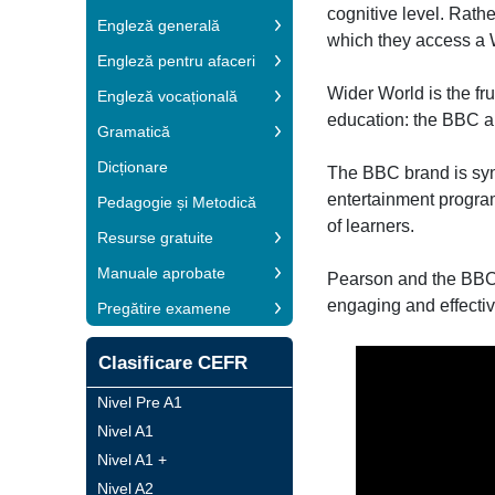
cognitive level. Rath
Engleză generală
which they access a 
Engleză pentru afaceri
Wider World is the fr
Engleză vocațională
education: the BBC 
Gramatică
Dicționare
The BBC brand is syn
entertainment progra
Pedagogie și Metodică
of learners.
Resurse gratuite
Manuale aprobate
Pearson and the BBC 
engaging and effectiv
Pregătire examene
Clasificare CEFR
Nivel Pre A1
Nivel A1
Nivel A1 +
Nivel A2