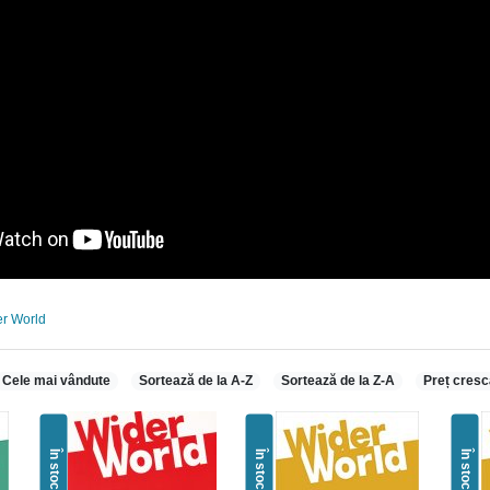
r World
Cele mai vândute
Sortează de la A-Z
Sortează de la Z-A
Preț cresc
În stoc
În stoc
În stoc