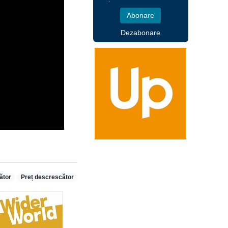
Dezabonare
ător
Preț descrescător