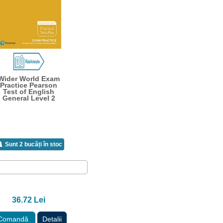
Wider World Exam
Practice Pearson
Test of English
General Level 2
Sunt 2 bucăți în stoc
36.72 Lei
Comandă
Detalii