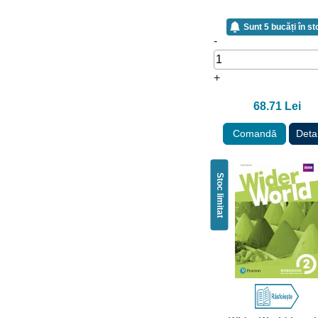
Sunt 5 bucăți în st
-
+
68.71 Lei
Comandă
Detal
Stoc limitat