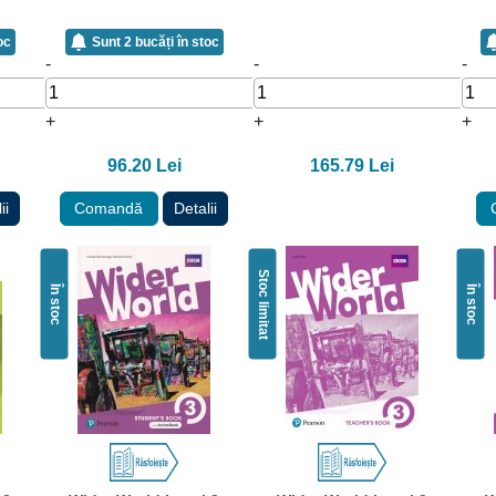
oc
Sunt 2 bucăți în stoc
-
-
-
+
+
+
96.20 Lei
165.79 Lei
ii
Comandă
Detalii
Stoc limitat
În stoc
În stoc