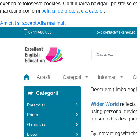
exened.ro foloseste cookies. Continuarea navigarii pe site se 
marketing conform
politicii de protejare a datelor
.
Am citit si accept
Afla mai mult
0744 680 030
contact@exened.ro
Acasă
Categorii
Informații
C
Descriere (limba engl
Categorii
Wider World
reflects
Preșcolar
using personal device
Primar
presented is designed
Gimnazial
By interacting with th
Liceal