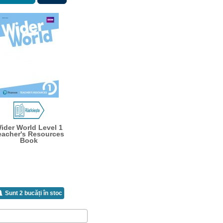
ider World Level 1
eacher's Resources
Book
Sunt 2 bucăți în stoc