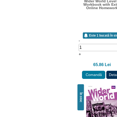
Wider World Level
Workbook with Ext
Online Homewor
Este 1 bucată în s
-
+
65.86 Lei
Comandă
Detal
În stoc