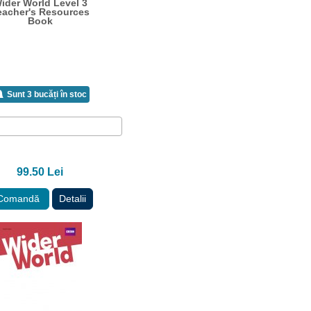
ider World Level 3
eacher's Resources
Book
Sunt 3 bucăți în stoc
99.50 Lei
Comandă
Detalii