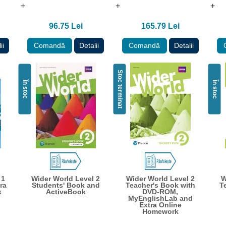
+
+
+
96.75 Lei
165.79 Lei
ii
Comandă
Detalii
Comandă
Detalii
Stoc terminat
În stoc
În stoc
 1
Wider World Level 2
Wider World Level 2
W
ra
Students' Book and
Teacher's Book with
T
k
ActiveBook
DVD-ROM,
MyEnglishLab and
Extra Online
Homework