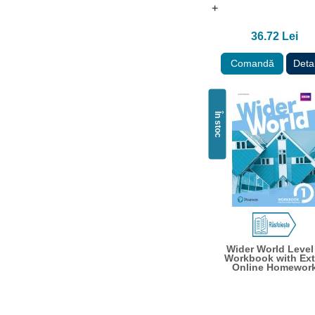
+
36.72 Lei
Comandă
Detal
În stoc
Wider World Level
Workbook with Ext
Online Homewor