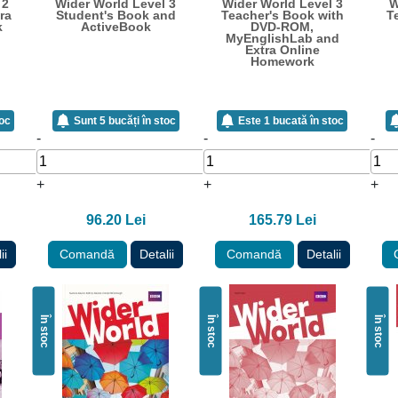
 2
Wider World Level 3
Wider World Level 3
W
ra
Student's Book and
Teacher's Book with
T
k
ActiveBook
DVD-ROM,
MyEnglishLab and
Extra Online
Homework
toc
Sunt 5 bucăți în stoc
Este 1 bucată în stoc
-
-
-
+
+
+
96.20 Lei
165.79 Lei
ii
Comandă
Detalii
Comandă
Detalii
În stoc
În stoc
În stoc