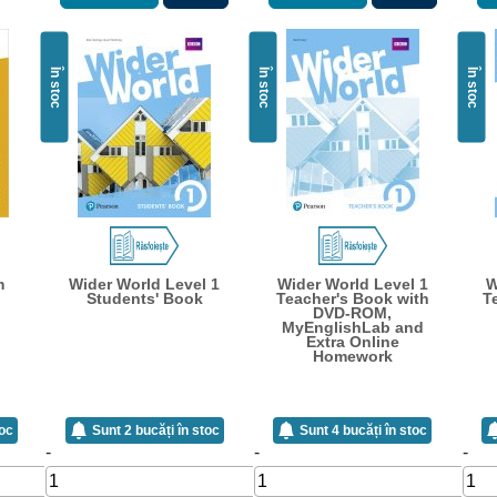
În stoc
În stoc
În stoc
m
Wider World Level 1
Wider World Level 1
W
Students' Book
Teacher's Book with
T
DVD-ROM,
MyEnglishLab and
Extra Online
Homework
toc
Sunt 2 bucăți în stoc
Sunt 4 bucăți în stoc
-
-
-