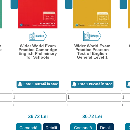
m
Wider World Exam
Wider World Exam
ge
Practice Cambridge
Practice Pearson
English Preliminary
Test of English
for Schools
General Level 1
Este 1 bucată în stoc
Este 1 bucată în stoc
-
-
-
+
+
+
36.72 Lei
36.72 Lei
Comandă
Detalii
Comandă
Detalii