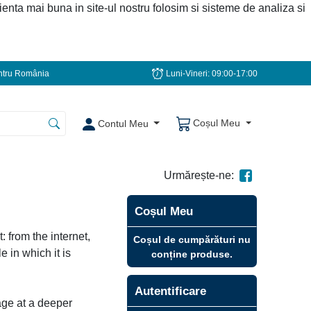
ienta mai buna in site-ul nostru folosim si sisteme de analiza si
tru România
Luni-Vineri: 09:00-17:00
Coșul Meu
Contul Meu
Urmărește-ne:
Coșul Meu
 from the internet,
Coșul de cumpărături nu
 in which it is
conține produse.
Autentificare
uage at a deeper