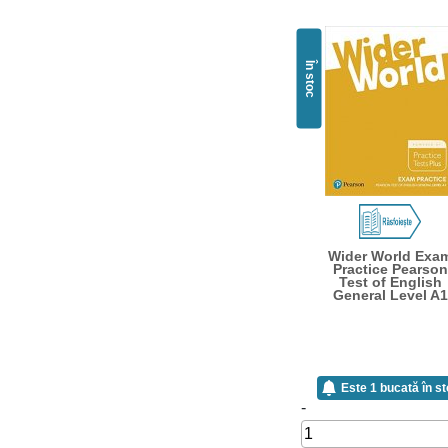
În stoc
Wider World Exa
Practice Pearson
Test of English
General Level A1
Este 1 bucată în s
-