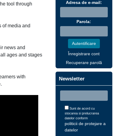
Adresa de e-mail:
the tool through
Parola:
ds of media and
eir news and
Înregistrare cont
 all ages and stages
Recuperare parolă
earners with
Newsletter
.
Sunt de acord cu
stocarea si prelucrarea
datelor conform
politicii de protejare a
datelor
.