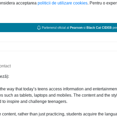
considera acceptarea
politicii de utilizare cookies
. Pentru o exper
Partenerul oficial al
Pearson
si
Black Cat CIDEB
pen
ontact
eză):
 the way that today’s teens access information and entertainment:
s such as tablets, laptops and mobiles. The content and the style
 to inspire and challenge teenagers.
e content, rather than just practicing, students acquire the lang