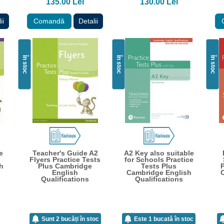
135.00 Lei
130.00 Lei
ii
Comandă
Detalii
În stoc
În stoc
În stoc
e
Teacher's Guide A2
A2 Key also suitable
Flyers Practice Tests
for Schools Practice
h
Plus Cambridge
Tests Plus
P
English
Cambridge English
Qualifications
Qualifications
Sunt 2 bucăți în stoc
Este 1 bucată în stoc