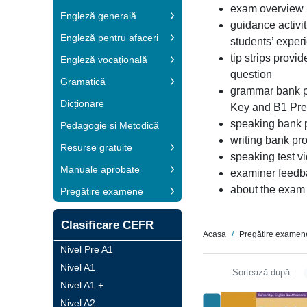
exam overview p
Engleză generală
guidance activi
Engleză pentru afaceri
students’ exper
tip strips provi
Engleză vocațională
question
Gramatică
grammar bank pr
Dicționare
Key and B1 Pre
speaking bank p
Pedagogie și Metodică
writing bank pr
Resurse gratuite
speaking test vi
Manuale aprobate
examiner feedba
about the exam 
Pregătire examene
Clasificare CEFR
Acasa
Pregătire examen
Nivel Pre A1
Nivel A1
Sortează după:
Nivel A1 +
Nivel A2