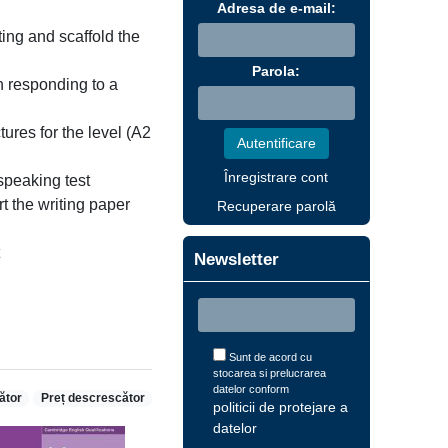
Adresa de e-mail:
ing and scaffold the
Parola:
en responding to a
ures for the level (A2
Înregistrare cont
speaking test
t the writing paper
Recuperare parolă
t
Newsletter
Sunt de acord cu
stocarea si prelucrarea
datelor conform
ător
Preț descrescător
politicii de protejare a
datelor
.