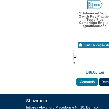
C1 Advanced Volu
2 with Key Practi
Tests Plus
Cambridge Englis
Qualifications
Sunt 5 bucăți în st
-
+
146.00 Lei
Comandă
Detal
Showroom:
Intrarea Alexandru Macedonski Nr. 10, Demisol