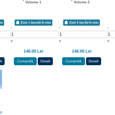
Volume 1
Volume 2
toc
Este 1 bucată în stoc
Sunt 5 bucăți în stoc
-
-
-
+
+
+
146.00 Lei
146.00 Lei
ii
Comandă
Detalii
Comandă
Detalii