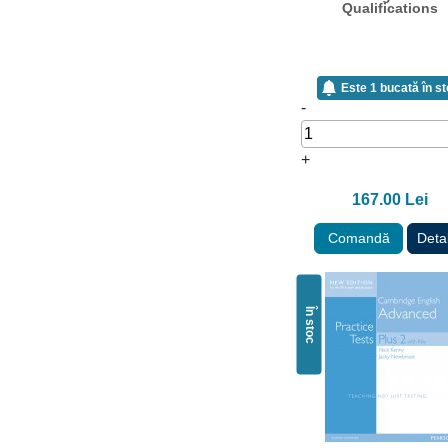
Qualifications
Este 1 bucată în s
-
+
167.00 Lei
Comandă
Detal
În stoc