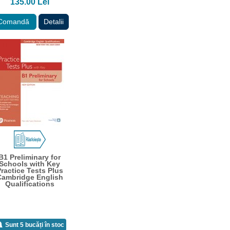
135.00 Lei
Comandă
Detalii
B1 Preliminary for
Schools with Key
ractice Tests Plus
Cambridge English
Qualifications
Sunt 5 bucăți în stoc