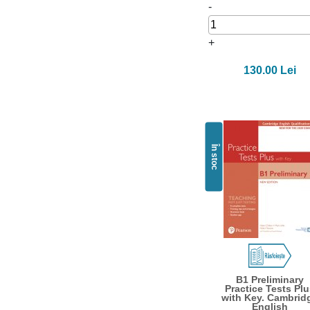
-
+
130.00 Lei
În stoc
B1 Preliminary
Practice Tests Pl
with Key. Cambrid
English