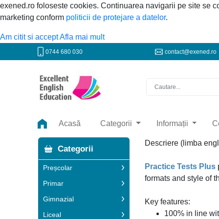
exened.ro foloseste cookies. Continuarea navigarii pe site se 
marketing conform
politicii de protejare a datelor
.
Am citit si accept
Afla mai mult
0744 680 030
contact@exened.ro
Acasă
Categorii
Informații
C
Descriere (limba engl
Categorii
Practice Tests Plus
Preșcolar
formats and style of
Primar
Gimnazial
Key features:
100% in line wi
Liceal