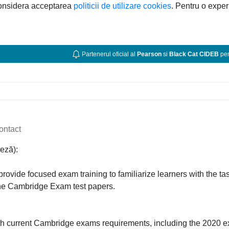
considera acceptarea
politicii de utilizare cookies
. Pentru o exper
Partenerul oficial al
Pearson
si
Black Cat CIDEB
pen
ontact
eză):
provide focused exam training to familiarize learners with the ta
 the Cambridge Exam test papers.
th current Cambridge exams requirements, including the 2020 