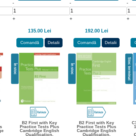
-
-
-
+
+
+
135.00 Lei
192.00 Lei
Comandă
Detalii
Comandă
Detalii
Stoc terminat
În stoc
În stoc
B2 First with Key
B2 First with Key
C
us
Practice Tests Plus
Practice Tests Plus
1
ge
Cambridge English
Cambridge English
Qualification.
Qualification.