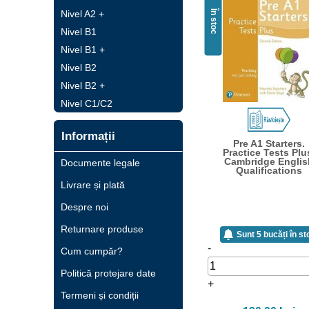
În stoc
Nivel A2 +
Nivel B1
Nivel B1 +
Nivel B2
Nivel B2 +
Nivel C1/C2
Informații
Pre A1 Starters.
Practice Tests Plu
Cambridge Englis
Documente legale
Qualifications
Livrare și plată
Despre noi
Returnare produse
Sunt 5 bucăți în st
-
Cum cumpăr?
Politică protejare date
+
Termeni și condiții