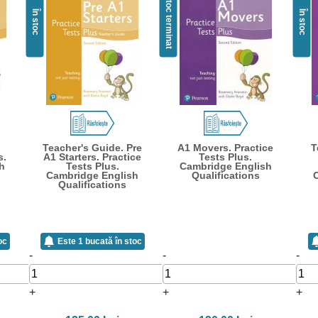
Stoc terminat
În stoc
În stoc
Teacher's Guide. Pre
A1 Movers. Practice
T
s.
A1 Starters. Practice
Tests Plus.
h
Tests Plus.
Cambridge English
Cambridge English
Qualifications
Qualifications
oc
Este 1 bucată în stoc
-
-
-
+
+
+