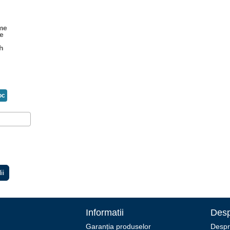
me
ce
h
oc
ii
Informatii
Desp
Garanția produselor
Despr