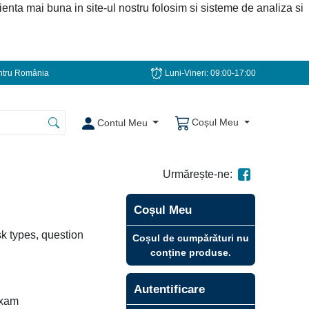
ienta mai buna in site-ul nostru folosim si sisteme de analiza si
tru România
Luni-Vineri: 09:00-17:00
Coșul Meu
Contul Meu
Urmărește-ne:
Coșul Meu
sk types, question
Coșul de cumpărături nu
conține produse.
Autentificare
exam