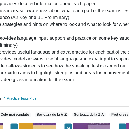
rovides detailed information about each paper
ties increase awareness about what each part of the exam is test
ience (A2 Key and B1 Preliminary)
de strategies and hints on where to look and what to look for wh
ovides language input, support and practice on some key struct
liminary)
rovides useful language and extra practice for each part of the 
ovides model answers, useful language and extra input to suppor
deo allows students to see how the speaking test is carried out
ck video aims to highlight strengths and areas for improvemen
video gives information for the exam
e
Practice Tests Plus
Cele mai vândute
Sortează de la A-Z
Sortează de la Z-A
Preț cresc