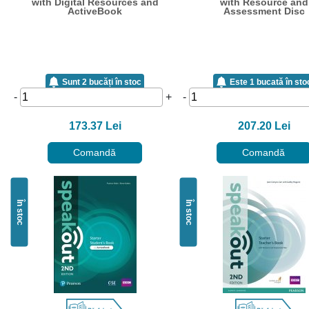
with Digital Resources and
with Resource and
ActiveBook
Assessment Disc
Sunt 2 bucăți în stoc
Este 1 bucată în sto
-
+
-
173.37 Lei
207.20 Lei
Comandă
Comandă
În stoc
În stoc