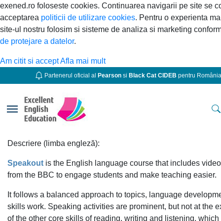
exened.ro foloseste cookies. Continuarea navigarii pe site se 
acceptarea
politicii de utilizare cookies
. Pentru o experienta ma
site-ul nostru folosim si sisteme de analiza si marketing confor
de protejare a datelor
.
Am citit si accept
Afla mai mult
Partenerul oficial al
Pearson
si
Black Cat CIDEB
pentru Români
Toggle navigation
Descriere (limba engleză):
Speakout
is the English language course that includes video
from the BBC to engage students and make teaching easier.
It follows a balanced approach to topics, language developm
skills work. Speaking activities are prominent, but not at the
of the other core skills of reading, writing and listening, which