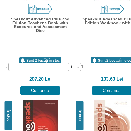
Speakout Advanced Plus 2nd
Speakout Advanced Plu
Edition Teacher's Book with
Edition Workbook with
Resource and Assessment
Disc
Sunt 2 bucăți în stoc
Sunt 2 bucăți în sto
-
+
-
207.20 Lei
103.60 Lei
Comandă
Comandă
În stoc
În stoc