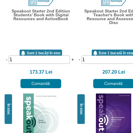
Speakout Starter 2nd Edition
Speakout Starter 2nd Ed
Students' Book with Digital
Teacher's Book wit
Resources and ActiveBook
Resource and Assess
Disc
Sunt 2 bucăți în stoc
Este 1 bucată în sto
-
+
-
173.37 Lei
207.20 Lei
Comandă
Comandă
În stoc
În stoc