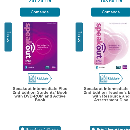
207.20 Lei
103.60 Lei
Comandă
Comandă
În stoc
În stoc
Speakout Intermediate Plus
Speakout Intermediate 
2nd Edition Students' Book
2nd Edition Teacher's 
with DVD-ROM and Active
with Resource and
Book
Assessment Disc
Sunt 6 bucăți în stoc
Este 1 bucată în sto