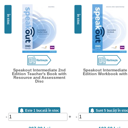
În stoc
În stoc
Speakout Intermediate 2nd
Speakout Intermediate
Edition Teacher's Book with
Edition Workbook with
Resource and Assessment
Disc
Este 1 bucată în stoc
Sunt 5 bucăți în sto
-
+
-