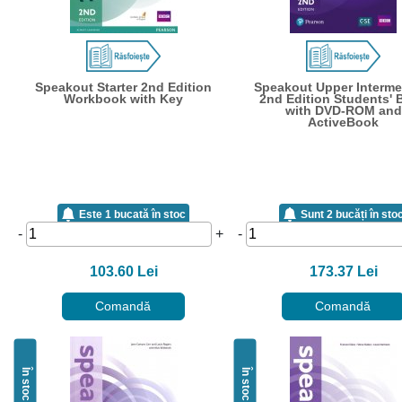
Speakout Starter 2nd Edition
Speakout Upper Interme
Workbook with Key
2nd Edition Students' 
with DVD-ROM and
ActiveBook
Este 1 bucată în stoc
Sunt 2 bucăți în sto
-
+
-
103.60 Lei
173.37 Lei
Comandă
Comandă
În stoc
În stoc