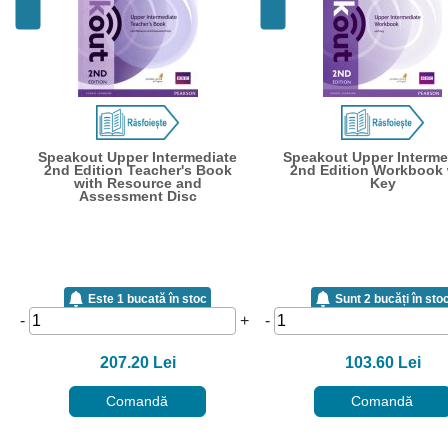
Speakout Upper Intermediate
Speakout Upper Interme
2nd Edition Teacher's Book
2nd Edition Workbook 
with Resource and
Key
Assessment Disc
Este 1 bucată în stoc
Sunt 2 bucăți în sto
-
+
-
207.20 Lei
103.60 Lei
Comandă
Comandă