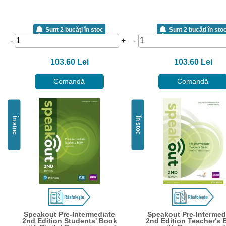
Sunt 2 bucăți în stoc
Sunt 2 bucăți în sto
-
+
-
103.60 Lei
103.60 Lei
Comandă
Comandă
În stoc
În stoc
Speakout Pre-Intermediate
Speakout Pre-Intermed
2nd Edition Students' Book
2nd Edition Teacher's 