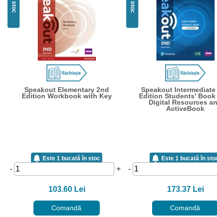
În stoc
În stoc
Speakout Elementary 2nd
Speakout Intermediate
Edition Workbook with Key
Edition Students' Book
Digital Resources a
ActiveBook
Este 1 bucată în stoc
Este 1 bucată în sto
-
+
-
103.60 Lei
173.37 Lei
Comandă
Comandă