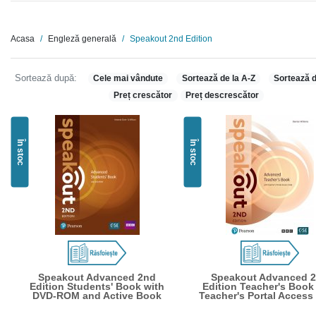
Acasa
Engleză generală
Speakout 2nd Edition
Sortează după:
Cele mai vândute
Sortează de la A-Z
Sortează d
Preț crescător
Preț descrescător
În stoc
În stoc
Speakout Advanced 2nd
Speakout Advanced 
Edition Students' Book with
Edition Teacher's Book
DVD-ROM and Active Book
Teacher's Portal Access