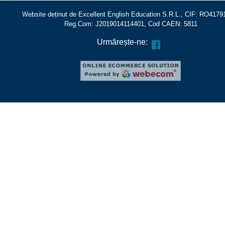
Website deținut de Excellent English Education S.R.L., CIF: RO4179
Reg.Com: J2019014114401, Cod CAEN: 5811
Urmărește-ne: