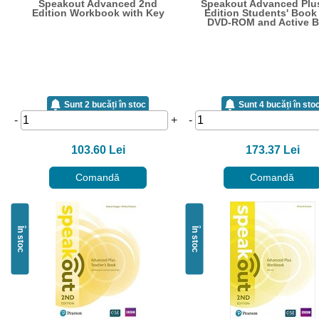
Speakout Advanced 2nd
Speakout Advanced Plu
Edition Workbook with Key
Edition Students' Book
DVD-ROM and Active 
Sunt 2 bucăți în stoc
Sunt 4 bucăți în sto
-
+
-
103.60 Lei
173.37 Lei
Comandă
Comandă
În stoc
În stoc