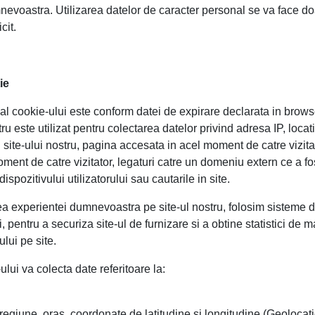
nevoastra. Utilizarea datelor de caracter personal se va face do
cit.
ie
al cookie-ului este conform datei de expirare declarata in browse
tru este utilizat pentru colectarea datelor privind adresa IP, locat
ii site-ului nostru, pagina accesata in acel moment de catre vizit
ment de catre vizitator, legaturi catre un domeniu extern ce a fo
dispozitivului utilizatorului sau cautarile in site.
ea experientei dumnevoastra pe site-ul nostru, folosim sisteme 
, pentru a securiza site-ul de furnizare si a obtine statistici de m
rului pe site.
lui va colecta date referitoare la:
 regiune, oras, coordonate de latitudine si longitudine (Geolocat