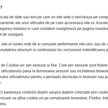
e?
ucata de date sau text pe care un site web o stocheaza pe compu
pamente ale unui utilizator de pe care acceseaza site-ul. Acest
egerea modului in care vizitatorii navigheaza pe pagina noastr
ul de navigare.
site-ul nostru este de a cunoaste performanta site-ului, sau de a 
atatirea structurii si continutului lor, excluzand indentificarea
 de Cookie-uri: per sesiune si fixe. Cele per sesiune sunt fisier
 utilizatorului pana la terminarea sesiunii sau inchiderea brows
nalul utilizatorului pentru o perioada declarata in browser sau 
.
cii pastreaza controlul deplin asupra datelor colectate prin cooki
furnizare va afisa cookie-uri pe urmatoarele browsere: Firefox, Int
era.