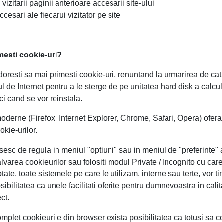
 vizitarii paginii anterioare accesarii site-ului
esari ale fiecarui vizitator pe site
mesti cookie-uri?
doresti sa mai primesti cookie-uri, renuntand la urmarirea de catr
l de Internet pentru a le sterge de pe unitatea hard disk a calcu
ci cand se vor reinstala.
derne (Firefox, Internet Explorer, Chrome, Safari, Opera) ofera 
okie-urilor.
sesc de regula in meniul "optiuni" sau in meniul de "preferinte" a
lvarea cookieurilor sau folositi modul Private / Incognito cu car
ate, toate sistemele pe care le utilizam, interne sau terte, vor t
sibilitatea ca unele facilitati oferite pentru dumnevoastra in calit
ect.
mplet cookieurile din browser exista posibilitatea ca totusi sa 