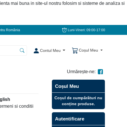
ienta mai buna in site-ul nostru folosim si sisteme de analiza si
tru România
Luni-Vineri: 09:00-17:00
Coșul Meu
Contul Meu
Urmărește-ne:
Coșul Meu
Coșul de cumpărături nu
glish
conține produse.
 termeni si conditii
Autentificare