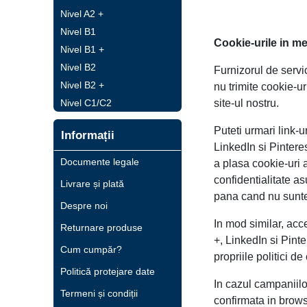
Nivel A2 +
Nivel B1
Cookie-urile in me
Nivel B1 +
Nivel B2
Furnizorul de servic
Nivel B2 +
nu trimite cookie-ur
Nivel C1/C2
site-ul nostru.
Puteti urmari link-
Informații
LinkedIn si Pintere
Documente legale
a plasa cookie-uri 
confidentialitate a
Livrare și plată
pana cand nu sunte
Despre noi
In mod similar, acc
Returnare produse
+, LinkedIn si Pinte
Cum cumpăr?
propriile politici d
Politică protejare date
In cazul campaniilo
Termeni și condiții
confirmata in browse