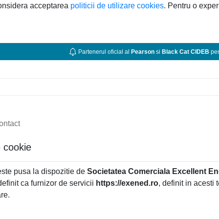
considera acceptarea
politicii de utilizare cookies
. Pentru o exper
Partenerul oficial al
Pearson
si
Black Cat CIDEB
pen
ontact
re cookie
este pusa la dispozitie de
Societatea Comerciala Excellent En
efinit ca furnizor de servicii
https://exened.ro
, definit in acesti
are.