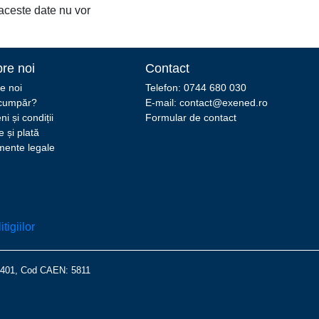
 aceste date nu vor
re noi
Contact
e noi
Telefon: 0744 680 030
cumpăr?
E-mail: contact@exened.ro
i și condiții
Formular de contact
e și plată
ente legale
14401, Cod CAEN: 5811