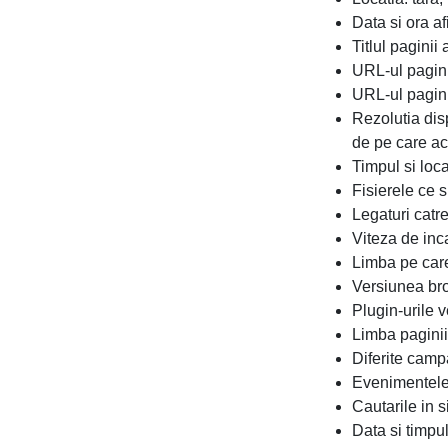
Data si ora af
Titlul pagini
URL-ul pagin
URL-ul pagin
Rezolutia dis
de pe care ac
Timpul si loc
Fisierele ce 
Legaturi catr
Viteza de inc
Limba pe care
Versiunea br
Plugin-urile 
Limba pagini
Diferite camp
Evenimentele
Cautarile in s
Data si timpul