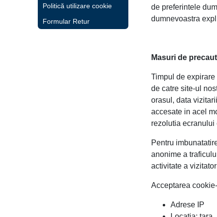
Politică utilizare cookie
de preferintele dum
dumnevoastra expli
Formular Retur
Masuri de precaut
Timpul de expirare 
de catre site-ul nos
orasul, data vizitar
accesate in acel mo
rezolutia ecranului 
Pentru imbunatatir
anonime a traficului
activitate a vizitato
Acceptarea cookie-u
Adrese IP
Locatia: tara,