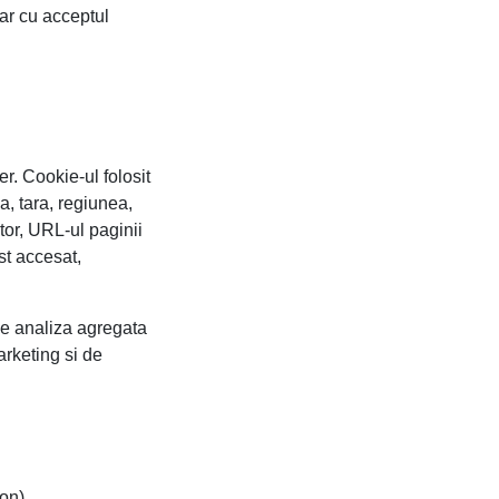
ar cu acceptul
r. Cookie-ul folosit
ia, tara, regiunea,
ator, URL-ul paginii
st accesat,
de analiza agregata
arketing si de
ion)