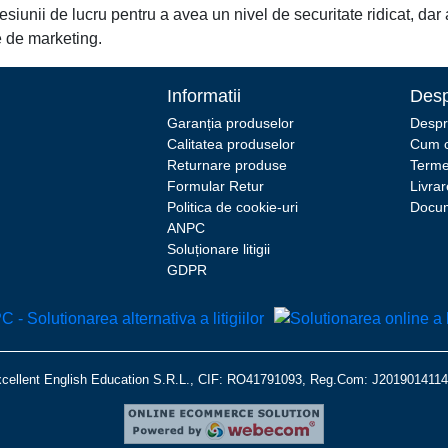
esiunii de lucru pentru a avea un nivel de securitate ridicat, dar
e de marketing.
Informatii
Desp
Garanția produselor
Despr
Calitatea produselor
Cum 
Returnare produse
Termen
Formular Retur
Livrar
Politica de cookie-uri
Docum
ANPC
Soluționare litigii
GDPR
xcellent English Education S.R.L., CIF: RO41791093, Reg.Com: J20190141