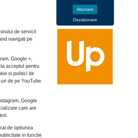
Dezabonare
orului de servicii
cand navigati pe
gram, Google +,
ita acceptul pentru
ie si politici de
e-uri de pe YouTube
Instagram, Google
ocializare care are
rol.
arat de optiunea
ublicitate in functie