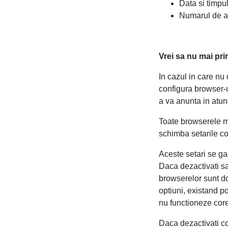
Data si timpul
Numarul de acc
Vrei sa nu mai pri
In cazul in care nu 
configura browser-u
a va anunta in atun
Toate browserele mo
schimba setarile co
Aceste setari se ga
Daca dezactivati sa
browserelor sunt dot
optiuni, existand po
nu functioneze cor
Daca dezactivati co