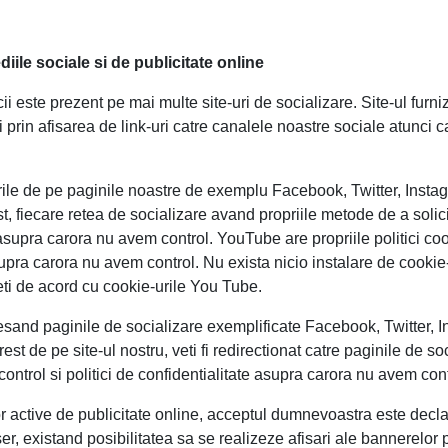
diile sociale si de publicitate online
ii este prezent pe mai multe site-uri de socializare. Site-ul furniz
i prin afisarea de link-uri catre canalele noastre sociale atunci 
urile de pe paginile noastre de exemplu Facebook, Twitter, Insta
st, fiecare retea de socializare avand propriile metode de a solic
asupra carora nu avem control. YouTube are propriile politici cook
supra carora nu avem control. Nu exista nicio instalare de cooki
ti de acord cu cookie-urile You Tube.
esand paginile de socializare exemplificate Facebook, Twitter, 
rest de pe site-ul nostru, veti fi redirectionat catre paginile de s
e control si politici de confidentialitate asupra carora nu avem cont
r active de publicitate online, acceptul dumnevoastra este decl
r, existand posibilitatea sa se realizeze afisari ale bannerelor p