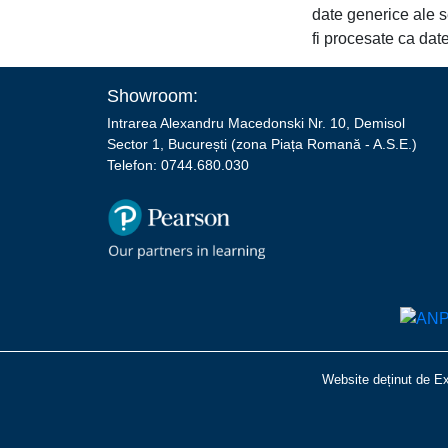
date generice ale s
fi procesate ca dat
Showroom:
Intrarea Alexandru Macedonski Nr. 10, Demisol
Sector 1, București (zona Piața Romană - A.S.E.)
Telefon: 0744.680.030
Website deținut de E