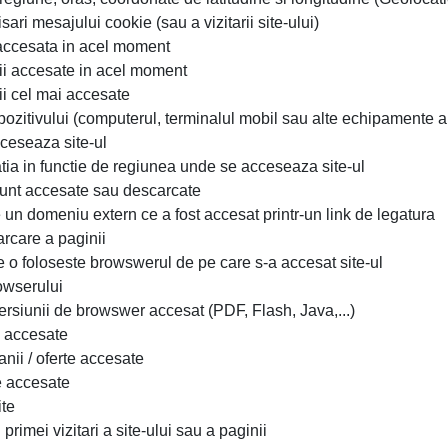
isari mesajului cookie (sau a vizitarii site-ului)
i accesata in acel moment
ii accesate in acel moment
ii cel mai accesate
pozitivului (computerul, terminalul mobil sau alte echipamente ale
ceseaza site-ul
atia in functie de regiunea unde se acceseaza site-ul
sunt accesate sau descarcate
e un domeniu extern ce a fost accesat printr-un link de legatura
arcare a paginii
 o foloseste browswerul de pe care s-a accesat site-ul
owserului
versiunii de browswer accesat (PDF, Flash, Java,...)
i accesate
anii / oferte accesate
 accesate
ite
 primei vizitari a site-ului sau a paginii