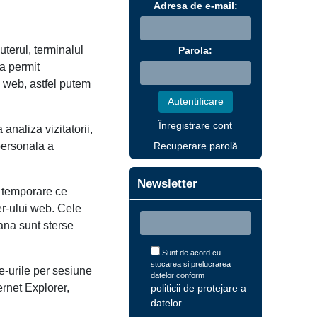
Adresa de e-mail:
terul, terminalul
Parola:
ea permit
a web, astfel putem
Înregistrare cont
analiza vizitatorii,
 personala a
Recuperare parolă
Newsletter
e temporare ce
er-ului web. Cele
pana sunt sterse
Sunt de acord cu
stocarea si prelucrarea
e-urile per sesiune
datelor conform
ernet Explorer,
politicii de protejare a
datelor
.