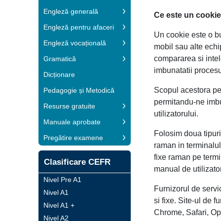
Engleză generală
Ce este un cooki
Engleză pentru afaceri
Un cookie este o b
Engleză vocațională
mobil sau alte echi
compararea si intel
Gramatică
imbunatatii proces
Dicționare
Scopul acestora pe 
Pedagogie și Metodică
permitandu-ne imbun
Resurse gratuite
utilizatorului.
Manuale aprobate
Folosim doua tipuri
Pregătire examene
raman in terminalul
fixe raman pe termi
Clasificare CEFR
manual de utilizator
Nivel Pre A1
Furnizorul de servi
Nivel A1
si fixe. Site-ul de 
Nivel A1 +
Chrome, Safari, Op
Nivel A2