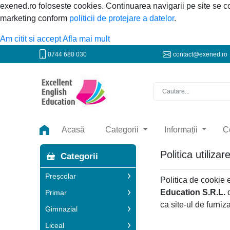
exened.ro foloseste cookies. Continuarea navigarii pe site se 
marketing conform
politicii de protejare a datelor
.
Am citit si accept
Afla mai mult
0744 680 030
contact@exened.ro
Acasă
Categorii
Informații
C
Politica utiliza
Categorii
Preșcolar
Politica de cookie 
Education S.R.L.
d
Primar
ca site-ul de furniz
Gimnazial
Liceal