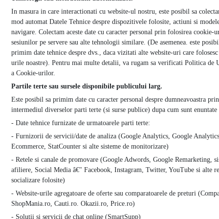
In masura in care interactionati cu website-ul nostru, este posibil sa colect
mod automat Datele Tehnice despre dispozitivele folosite, actiuni si model
navigare. Colectam aceste date cu caracter personal prin folosirea cookie-ur
sesiunilor pe servere sau alte tehnologii similare. (De asemenea. este posibi
primim date tehnice despre dvs., daca vizitati alte website-uri care folosesc
urile noastre). Pentru mai multe detalii, va rugam sa verificati Politica de U
a Cookie-urilor.
Partile terte sau sursele disponibile publicului larg.
Este posibil sa primim date cu caracter personal despre dumneavoastra prin
intermediul diverselor parti terte (si surse publice) dupa cum sunt enuntate
- Date tehnice furnizate de urmatoarele parti terte:
- Furnizorii de servicii/date de analiza (Google Analytics, Google Analytic
Ecommerce, StatCounter si alte sisteme de monitorizare)
- Retele si canale de promovare (Google Adwords, Google Remarketing, s
afiliere, Social Media â€" Facebook, Instagram, Twitter, YouTube si alte re
socializare folosite)
- Website-urile agregatoare de oferte sau comparatoarele de preturi (Compa
ShopMania.ro, Cauti.ro. Okazii.ro, Price.ro)
- Solutii si servicii de chat online (SmartSupp)