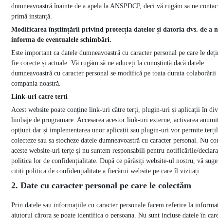
dumneavoastră înainte de a apela la ANSPDCP, deci vă rugăm sa ne contact
primă instanță.
Modificarea înștiințării privind protecția datelor și datoria dvs. de a 
informa de eventualele schimbări.
Este important ca datele dumneavoastră cu caracter personal pe care le deț
fie corecte și actuale. Vă rugăm să ne aduceți la cunoștință dacă datele
dumneavoastră cu caracter personal se modifică pe toata durata colaborării
compania noastră.
Link-uri catre terti
Acest website poate conține link-uri către terți, plugin-uri și aplicații în di
limbaje de programare. Accesarea acestor link-uri externe, activarea anumi
opțiuni dar și implementarea unor aplicații sau plugin-uri vor permite terțil
colecteze sau sa stocheze datele dumneavoastră cu caracter personal. Nu c
aceste website-uri terțe și nu suntem responsabili pentru notificările/declara
politica lor de confidențialitate. După ce părăsiți website-ul nostru, vă sug
citiți politica de confidențialitate a fiecărui website pe care îl vizitați.
2. Date cu caracter personal pe care le colectăm
Prin datele sau informațiile cu caracter personale facem referire la informaț
ajutorul cărora se poate identifica o persoana. Nu sunt incluse datele în car