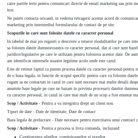
catre partile terte pentru comunicari directe de email marketing sau prin m
text.
Ne puteti contacta oricand, in vederea retragerii acestui acord de comunica
marketing prin intermediul formularului de contact de pe site.
Scopurile in care sunt folosite datele cu caracter personal
In tabelul de mai jos regasiti o descriere a tuturor modalitatilor pe care in
sa folosim datele dumneavoastra cu caracter personal, dar si care sunt baze
juridice/legislative pe care le utilizam pentru folosirea acestor date. De as
am identificat interesele noastre legitime acolo unde este cazul.
Este de retinut faptul ca putem procesa datele cu caracter personal pentru 
de o baza legala, in functie de scopul specific pentru care va folosim datele
rugam sa ne contactati in cazul in care sunt necesare mai multe detalii desp
anumite baze legale pe care ne bazam in privinta procesarii datelor dumnea
cu caracter personal, in cazul in care mai mult de un scop a fost enuntat ma
Scop / Activitate
- Pentru a va inregistra drept un client nou.
Tipuri de date - Date de identitate, Date de contact
Baza legala de prelucrare - Date necesare pentru exercitarea unui contract 
Scop / Activitate
- Pentru a procesa si livra comanda, incluzand:
Gestionarea platilor, comisioanelor si taxelor