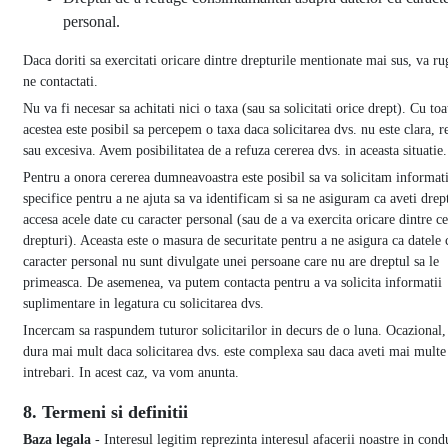
personal.
Daca doriti sa exercitati oricare dintre drepturile mentionate mai sus, va r
ne contactati.
Nu va fi necesar sa achitati nici o taxa (sau sa solicitati orice drept). Cu toa
acestea este posibil sa percepem o taxa daca solicitarea dvs. nu este clara, r
sau excesiva. Avem posibilitatea de a refuza cererea dvs. in aceasta situatie.
Pentru a onora cererea dumneavoastra este posibil sa va solicitam informati
specifice pentru a ne ajuta sa va identificam si sa ne asiguram ca aveti drep
accesa acele date cu caracter personal (sau de a va exercita oricare dintre ce
drepturi). Aceasta este o masura de securitate pentru a ne asigura ca datele 
caracter personal nu sunt divulgate unei persoane care nu are dreptul sa le
primeasca. De asemenea, va putem contacta pentru a va solicita informatii
suplimentare in legatura cu solicitarea dvs.
Incercam sa raspundem tuturor solicitarilor in decurs de o luna. Ocazional,
dura mai mult daca solicitarea dvs. este complexa sau daca aveti mai multe
intrebari. In acest caz, va vom anunta.
8. Termeni si definitii
Baza legala
- Interesul legitim reprezinta interesul afacerii noastre in cond