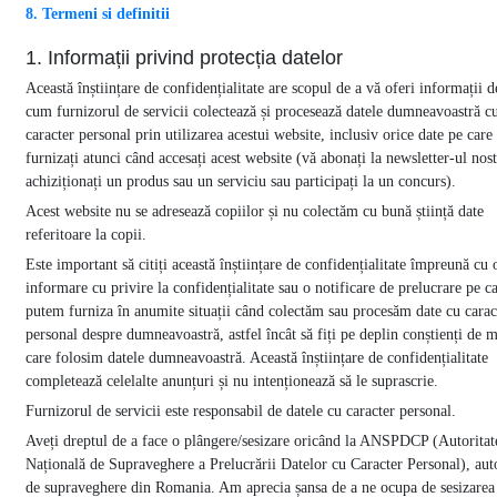
8. Termeni si definitii
1. Informații privind protecția datelor
Această înștiințare de confidențialitate are scopul de a vă oferi informații d
cum furnizorul de servicii colectează și procesează datele dumneavoastră c
caracter personal prin utilizarea acestui website, inclusiv orice date pe care 
furnizați atunci când accesați acest website (vă abonați la newsletter-ul nost
achiziționați un produs sau un serviciu sau participați la un concurs).
Acest website nu se adresează copiilor și nu colectăm cu bună știință date
referitoare la copii.
Este important să citiți această înștiințare de confidențialitate împreună cu o
informare cu privire la confidențialitate sau o notificare de prelucrare pe c
putem furniza în anumite situații când colectăm sau procesăm date cu carac
personal despre dumneavoastră, astfel încât să fiți pe deplin conștienți de 
care folosim datele dumneavoastră. Această înștiințare de confidențialitate
completează celelalte anunțuri și nu intenționează să le suprascrie.
Furnizorul de servicii este responsabil de datele cu caracter personal.
Aveți dreptul de a face o plângere/sesizare oricând la ANSPDCP (Autoritat
Națională de Supraveghere a Prelucrării Datelor cu Caracter Personal), auto
de supraveghere din Romania. Am aprecia șansa de a ne ocupa de sesizarea