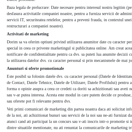
Baza legala de prelucrare: Date necesare pentru interesul nostru legitim (pe
desfasura activitatile companiei noastre, pentru a furniza servicii de adminis
servicii IT, securiteatea retelelor, pentru a preveni frauda, in contextul unei
restructurari a companiei noastre).
Activitati de marketing
Dorim sa va oferim optiuni privind utilizarea anumitor date cu caracter per
special in ceea ce priveste marketingul si publicitatea online. Am creat acea
notificare de confidentialitate pentru ca dvs. sa puteti lua anumite decizii c
la utilizarea datelor dvs. cu caracter personal si prin mecanismele de mai jo
Anunturi si oferte promotionale
Este posibil sa folosim datele dvs. cu caracter personal (Datele de Identitat
de Contact, Datele Tehnice, Datele de Utilizare, Datele Profilului) pentru a
forma o opinie asupra a ceea ce credeti ca doriti sa achizitionati sau aveti 
sau v-ar putea interesa. Acesta este modul in care putem decide ce produse, 
sau oferete pot fi relevante pentru dvs.
Veti primi comunicari de marketing din partea noastra daca ati solicitat inf
de la noi, ati achizitionat bunuri sau servicii de la noi sau ne-ati furnizat da
atunci cand ati participat la un concurs sau v-ati inscris intr-o promotie si i
dintre situatiile mentionate, nu ati renuntat la comunicarile de marketing t