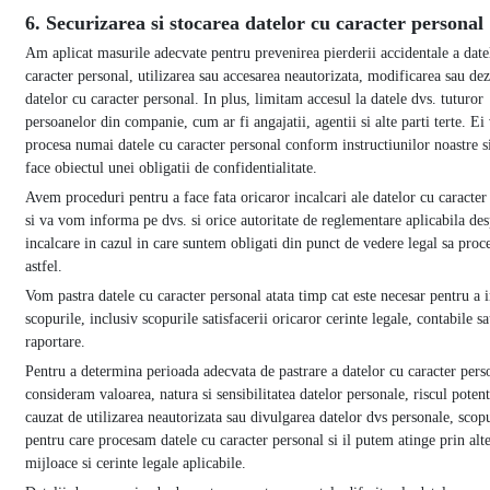
6. Securizarea si stocarea datelor cu caracter personal
Am aplicat masurile adecvate pentru prevenirea pierderii accidentale a date
caracter personal, utilizarea sau accesarea neautorizata, modificarea sau de
datelor cu caracter personal. In plus, limitam accesul la datele dvs. tuturor
persoanelor din companie, cum ar fi angajatii, agentii si alte parti terte. Ei
procesa numai datele cu caracter personal conform instructiunilor noastre s
face obiectul unei obligatii de confidentialitate.
Avem proceduri pentru a face fata oricaror incalcari ale datelor cu caracter
si va vom informa pe dvs. si orice autoritate de reglementare aplicabila de
incalcare in cazul in care suntem obligati din punct de vedere legal sa pro
astfel.
Vom pastra datele cu caracter personal atata timp cat este necesar pentru a 
scopurile, inclusiv scopurile satisfacerii oricaror cerinte legale, contabile s
raportare.
Pentru a determina perioada adecvata de pastrare a datelor cu caracter pers
consideram valoarea, natura si sensibilitatea datelor personale, riscul potent
cauzat de utilizarea neautorizata sau divulgarea datelor dvs personale, scopu
pentru care procesam datele cu caracter personal si il putem atinge prin alt
mijloace si cerinte legale aplicabile.