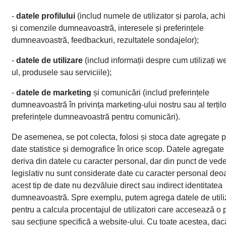
-
datele profilului
(includ numele de utilizator și parola, achiz
și comenzile dumneavoastră, interesele și preferințele
dumneavoastră, feedbackuri, rezultatele sondajelor);
-
datele de utilizare
(includ informații despre cum utilizați w
ul, produsele sau serviciile);
-
datele de marketing
și comunicări (includ preferințele
dumneavoastră în privința marketing-ului nostru sau al terțilo
preferințele dumneavoastră pentru comunicări).
De asemenea, se pot colecta, folosi și stoca date agregate
date statistice și demografice în orice scop. Datele agregate
deriva din datele cu caracter personal, dar din punct de ved
legislativ nu sunt considerate date cu caracter personal deo
acest tip de date nu dezvăluie direct sau indirect identitatea
dumneavoastră. Spre exemplu, putem agrega datele de utili
pentru a calcula procentajul de utilizatori care accesează o
sau secțiune specifică a website-ului. Cu toate acestea, dac