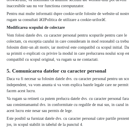
inaccesibile sau nu vor functiona corespunzator.
Pentru mai multe informatii dspre cookie-urile folosite de website-ul nostr
rugam sa consultati â€žPolitica de utilizare a cookie-urilorâ€.
Modificarea scopului de colectare
Vom folosi datele dvs. cu caracter personal pentru scopurile pentru care le
colectam, cu exceptia cazului in care consideram in mod rezonabil ca trebui
folosim dintr-un alt motiv, iar motivul este compatibil cu scopul initial. Da
sa primiti o explicati cu privire la modul in care prelucrarea noului scop es
compatibil cu scopul original, va rugam sa ne contactati.
5. Comunicarea datelor cu caracter personal
Daca va fi necesar sa folosim datele dvs. cu caracter personal pentru un sc
independent, va vom anunta si va vom explica bazele legale care ne permit
facem acest lucru.
Va rugam sa retineti ca putem prelucra datele dvs. cu caracter personal far
sau consimtamantul dvs. in conformitate cu regulile de mai sus, in cazul in
acest lucru este nesar sau permis de lege.
Este posibil sa furnizat datele dvs. cu caracter personal catre partile prezen
jos, in scopul stabilit in tabelul de la punctul 4.