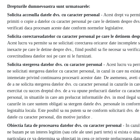
Drepturile dumnevoastra sunt urmatoarele:
Solicita accesul
la datele dvs. cu caracter personal
- Acest drept va permi
primiti o copie a datelor cu caracter personal pe care le detinem despre dvs.
verificati daca procesam aceste date conform normelor legislative.
Solicita corectarea
datelor cu caracter personal pe care le detinem desp
Acest lucru va permite sa ne solicitati corectarea oricaror date incomplete 
inexacte pe care le detine despre dvs., fiind posibil sa fie necesar sa verifi
corectitudinea datelor noi pe care ni le furnizati.
Solicita stergerea datelor dvs. cu caracter personal -
Acest lucru va per
ne solicitati stergerea datelor cu caracter personal, in cazul in care nu exis
intemeiate privind continuarea procesarii acestor date. De asemenea, aveti 
de a ne solicita stergerea datelor dvs. cu caracter personal in cazurile in car
exercitat cu succes dreptul dvs. de a va opune prelucrarii datelor cu caracte
personal, in situatiile in care am prelucrat informatiile dvs. in mod ilegal s
cazurile in care suntem obligati sa stergem datele dvs. personale in conform
legistaltia locala. Este posibil sa nu putem sa ne conform solicitarii dvs. de
datele cu caracter personal, din motive juridice .
Obiectia fata de procesarea datelor dvs. cu caracter personal
- In cazul
ne bazam pe un interes legitim (sau cele ale unei parti terte) si exista o situ
particulara ce va determina sa obiectati in ceea ce priveste prelucrearea dat