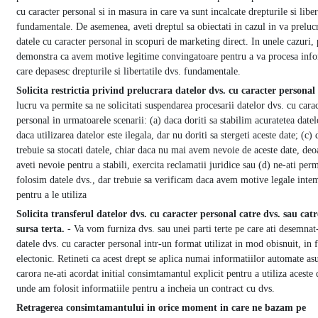
cu caracter personal si in masura in care va sunt incalcate drepturile si liber
fundamentale. De asemenea, aveti dreptul sa obiectati in cazul in va prelu
datele cu caracter personal in scopuri de marketing direct. In unele cazuri,
demonstra ca avem motive legitime convingatoare pentru a va procesa info
care depasesc drepturile si libertatile dvs. fundamentale.
Solicita restrictia privind prelucrara datelor dvs. cu caracter personal
lucru va permite sa ne solicitati suspendarea procesarii datelor dvs. cu cara
personal in urmatoarele scenarii: (a) daca doriti sa stabilim acuratetea datel
daca utilizarea datelor este ilegala, dar nu doriti sa stergeti aceste date; (c)
trebuie sa stocati datele, chiar daca nu mai avem nevoie de aceste date, deo
aveti nevoie pentru a stabili, exercita reclamatii juridice sau (d) ne-ati perm
folosim datele dvs., dar trebuie sa verificam daca avem motive legale inte
pentru a le utiliza
Solicita transferul datelor dvs. cu caracter personal catre dvs. sau catr
sursa terta.
- Va vom furniza dvs. sau unei parti terte pe care ati desemnat
datele dvs. cu caracter personal intr-un format utilizat in mod obisnuit, in 
electonic. Retineti ca acest drept se aplica numai informatiilor automate as
carora ne-ati acordat initial consimtamantul explicit pentru a utiliza aceste 
unde am folosit informatiile pentru a incheia un contract cu dvs.
Retragerea consimtamantului in orice moment in care ne bazam pe