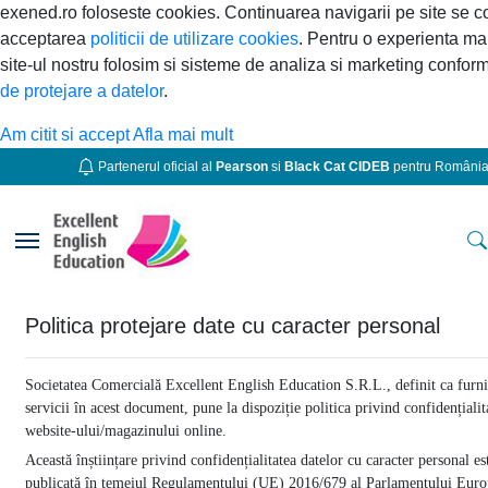
exened.ro foloseste cookies. Continuarea navigarii pe site se 
acceptarea
politicii de utilizare cookies
. Pentru o experienta ma
site-ul nostru folosim si sisteme de analiza si marketing confor
de protejare a datelor
.
Am citit si accept
Afla mai mult
Partenerul oficial al
Pearson
si
Black Cat CIDEB
pentru Români
Toggle navigation
Politica protejare date cu caracter personal
Societatea Comercială Excellent English Education S.R.L., definit ca furn
servicii în acest document, pune la dispoziție politica privind confidențialit
website-ului/magazinului online.
Această înștiințare privind confidențialitatea datelor cu caracter personal es
publicată în temeiul Regulamentului (UE) 2016/679 al Parlamentului Euro