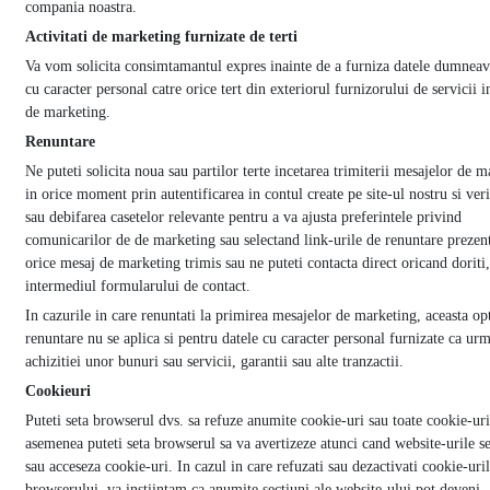
compania noastra.
Activitati de marketing furnizate de terti
Va vom solicita consimtamantul expres inainte de a furniza datele dumneav
cu caracter personal catre orice tert din exteriorul furnizorului de servicii i
de marketing.
Renuntare
Ne puteti solicita noua sau partilor terte incetarea trimiterii mesajelor de 
in orice moment prin autentificarea in contul create pe site-ul nostru si veri
sau debifarea casetelor relevante pentru a va ajusta preferintele privind
comunicarilor de de marketing sau selectand link-urile de renuntare prezen
orice mesaj de marketing trimis sau ne puteti contacta direct oricand doriti,
intermediul formularului de contact.
In cazurile in care renuntati la primirea mesajelor de marketing, aceasta op
renuntare nu se aplica si pentru datele cu caracter personal furnizate ca ur
achizitiei unor bunuri sau servicii, garantii sau alte tranzactii.
Cookieuri
Puteti seta browserul dvs. sa refuze anumite cookie-uri sau toate cookie-ur
asemenea puteti seta browserul sa va avertizeze atunci cand website-urile s
sau acceseza cookie-uri. In cazul in care refuzati sau dezactivati cookie-uri
browserului, va instiintam ca anumite sectiuni ale website-ului pot deveni