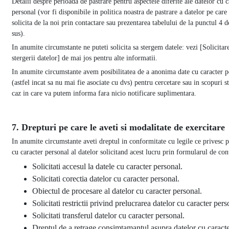
Detalii despre perioada de pastrare pentru aspectele diferite ale datelor cu c
personal (vor fi disponibile in politica noastra de pastrare a datelor pe care 
solicita de la noi prin contactare sau prezentarea tabelului de la punctul 4 
sus).
In anumite circumstante ne puteti solicita sa stergem datele: vezi [Solicitar
stergerii datelor] de mai jos pentru alte informatii.
In anumite circumstante avem posibilitatea de a anonima date cu caracter p
(astfel incat sa nu mai fie asociate cu dvs) pentru cercetare sau in scopuri st
caz in care va putem informa fara nicio notificare suplimentara.
7. Drepturi pe care le aveti si modalitate de exercitare
In anumite circumstante aveti dreptul in conformitate cu legile ce privesc p
cu caracter personal al datelor solicitand acest lucru prin formularul de con
Solicitati accesul la datele cu caracter personal.
Solicitati corectia datelor cu caracter personal.
Obiectul de procesare al datelor cu caracter personal.
Solicitati restrictii privind prelucrarea datelor cu caracter pers
Solicitati transferul datelor cu caracter personal.
Dreptul de a retrage consimtamantul asupra datelor cu caract