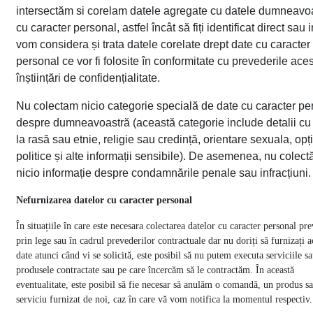
intersectăm si corelam datele agregate cu datele dumneavo
cu caracter personal, astfel încât să fiți identificat direct sau i
vom considera și trata datele corelate drept date cu caracter
personal ce vor fi folosite în conformitate cu prevederile aces
înștiințări de confidențialitate.
Nu colectam nicio categorie specială de date cu caracter pe
despre dumneavoastră (această categorie include detalii cu 
la rasă sau etnie, religie sau credință, orientare sexuala, opț
politice și alte informații sensibile). De asemenea, nu colec
nicio informație despre condamnările penale sau infracțiuni.
Nefurnizarea datelor cu caracter personal
În situațiile în care este necesara colectarea datelor cu caracter personal pr
prin lege sau în cadrul prevederilor contractuale dar nu doriți să furnizați a
date atunci când vi se solicită, este posibil să nu putem executa serviciile sa
produsele contractate sau pe care încercăm să le contractăm.
În această
eventualitate,
este posibil să fie necesar să anulăm o comandă, un produs s
serviciu furnizat de noi, caz în care vă vom notifica la momentul respectiv.