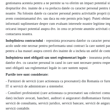
gestionarea acesteia pentru a ne permite sa va oferim un impact potential si
drepturilor dvs. inainte de a va prelucra datele cu caracter personal pentru i
noastre. Nu folosim datele cu caracter personal pentru activitatile proprii (
avem consimtamantul dvs. sau daca nu este permis prin lege). Puteti obtine
informatii suplimentare despre cum evaluam interesele noastre legitime im
oricarui impact potential asupra dvs. in ceea ce priveste anumite activitati c
contactarea noastra.
Indeplinirea contractului
- reprezinta procesarea datelor cu caracter pers
acolo unde este necesar pentru performanta unui contract la care sunteti par
pentru a lua masuri asupra cererii dvs inainte de a incheia un astfel de cont
Indepinirea unei obligatii sau unei reglementari legale
- inseamna prelu
datelor dvs. cu caracter personal in cazul in care sunt necesare pentru respe
unei obligatii sau reglementari legale in care suntem supusi.
Partile tere sunt considerate:
- Furnizori de servicii (care actioneaza ca procesatori) din Romania ce fur
IT si servicii de administrare a sistemelor.
- Consilieri profesionisti (care actioneaza ca procesatori sau colectori comu
date) inclusiv avocati, bancheri, auditori si asiguratori din
Romania
ce furni
servicii de consultanta, servicii juridice, servicii bancare, servicii de asigur
servicii contabile.