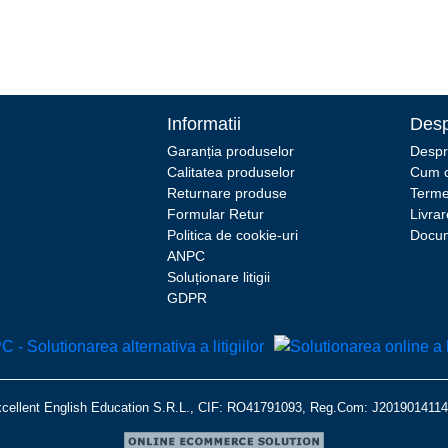
Informatii
Desp
Garanția produselor
Despr
Calitatea produselor
Cum 
Returnare produse
Termen
Formular Retur
Livrar
Politica de cookie-uri
Docum
ANPC
Soluționare litigii
GDPR
xcellent English Education S.R.L., CIF: RO41791093, Reg.Com: J20190141