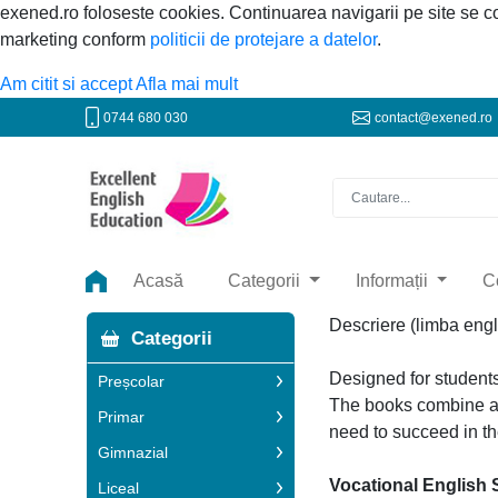
exened.ro foloseste cookies. Continuarea navigarii pe site se 
marketing conform
politicii de protejare a datelor
.
Am citit si accept
Afla mai mult
0744 680 030
contact@exened.ro
Acasă
Categorii
Informații
C
Descriere (limba engl
Categorii
Designed for students 
Preșcolar
The books combine a t
Primar
need to succeed in th
Gimnazial
Vocational English 
Liceal