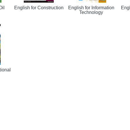
Oil
English for Construction
English for Information
Engl
Technology
tional