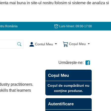
ienta mai buna in site-ul nostru folosim si sisteme de analiza si
tru România
Luni-Vineri: 09:00-17:00
Coșul Meu
Contul Meu
Urmărește-ne:
Coșul Meu
ustry practitioners.
Coșul de cumpărături nu
ills that learners
conține produse.
Autentificare