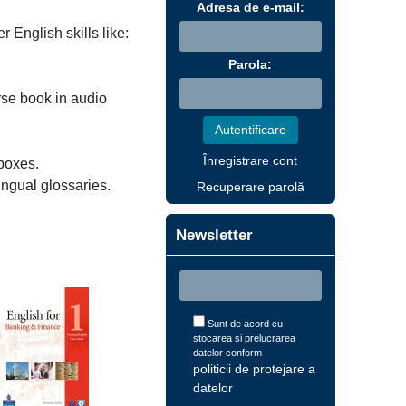
Adresa de e-mail:
 English skills like:
Parola:
rse book in audio
Înregistrare cont
boxes.
ingual glossaries.
Recuperare parolă
Newsletter
Sunt de acord cu
stocarea si prelucrarea
datelor conform
politicii de protejare a
datelor
.