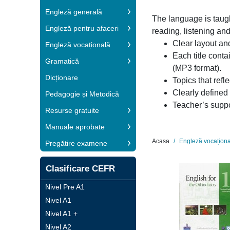
Engleză generală
The language is taught
Engleză pentru afaceri
reading, listening a
Clear layout an
Engleză vocațională
Each title cont
Gramatică
(MP3 format).
Dicționare
Topics that refl
Clearly define
Pedagogie și Metodică
Teacher’s suppor
Resurse gratuite
Manuale aprobate
Acasa
Engleză vocațion
Pregătire examene
Clasificare CEFR
Nivel Pre A1
Nivel A1
Nivel A1 +
Nivel A2