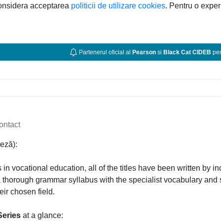
considera acceptarea
politicii de utilizare cookies
. Pentru o exper
Partenerul oficial al
Pearson
si
Black Cat CIDEB
pen
ontact
eză):
in vocational education, all of the titles have been written by ind
horough grammar syllabus with the specialist vocabulary and sk
eir chosen field.
Series
at a glance: