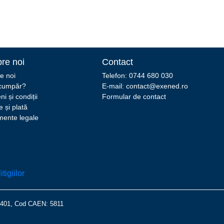
re noi
Contact
e noi
Telefon: 0744 680 030
cumpăr?
E-mail: contact@exened.ro
i și condiții
Formular de contact
e și plată
ente legale
14401, Cod CAEN: 5811